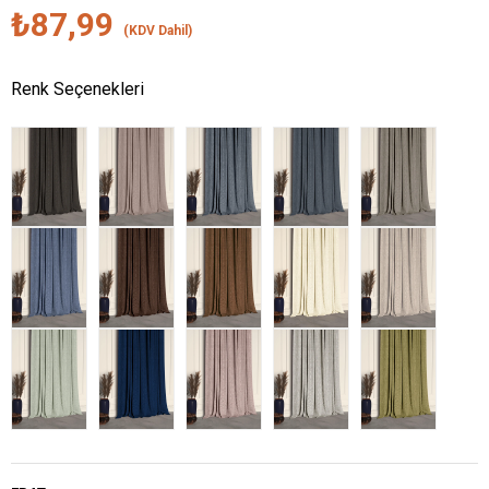
₺87,99
(KDV Dahil)
Renk Seçenekleri