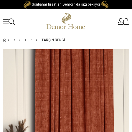
Sonbahar fırsatları Demor ' da sizi bekliyor
TARÇIN RENGI KETEN DOKULU YÜKSEK KALITE FON PERDE EKSTRAFOR BÜZGÜLÜ