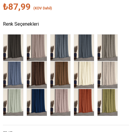
₺87,99
(KDV Dahil)
Renk Seçenekleri