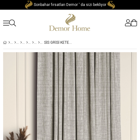
Sonbahar fırsatları Demor ' da sizi bekliyor
SIS GRISI KETEN DOKULU YÜKSEK KALITE FON PERDE EKSTRAFOR BÜZGÜLÜ