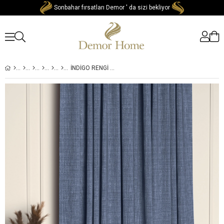
Sonbahar fırsatları Demor ' da sizi bekliyor
İNDIGO RENGI KETEN DOKULU YÜKSEK KALITE FON PERDE EKSTRAFOR BÜZGÜLÜ