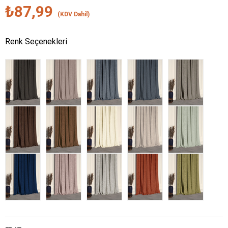
₺87,99
(KDV Dahil)
Renk Seçenekleri