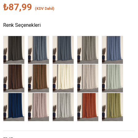
₺87,99
(KDV Dahil)
Renk Seçenekleri