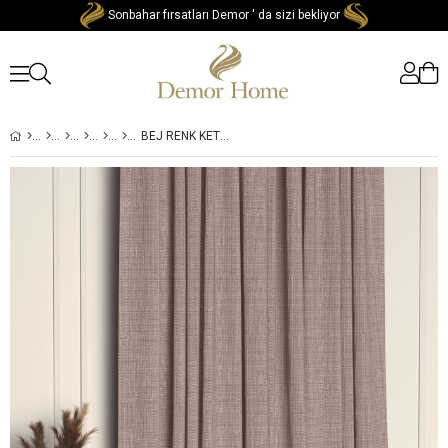
Sonbahar fırsatları Demor ' da sizi bekliyor
BEJ RENK KETEN DOKULU YÜKSEK KALITE FON PERDE EKSTRAFOR BÜZGÜLÜ