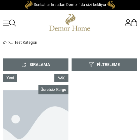
Sonbahar fırsatları Demor ' da sizi bekliyor
Test Kategori
SIRALAMA
FILTRELEME
Yeni
%50
Ürün
İndirim
Ücretsiz Kargo
%50İndirim