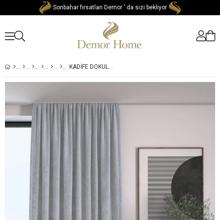
Sonbahar fırsatları Demor ' da sizi bekliyor
KADIFE DOKULU EKSTRAFOR BÜZGÜLÜ GÜMÜŞ GRISI YÜKSEK KALITE FON PERDE TEK KANAT