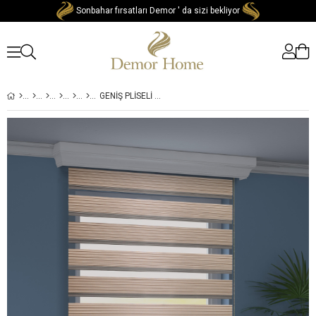
Sonbahar fırsatları Demor ' da sizi bekliyor
GENIŞ PLISELI LATTE RENGI ZEBRA STOR GÜNEŞLIK PERDE METAL KASA