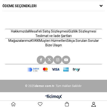
ÖDEME SEÇENEKLERI
Hakkımızda
Mesafeli Satış Sözleşmesi
Gizlilik Sözleşmesi
Teslimat ve İade Şartları
Mağazalarımız
KVKK
Müşteri Hizmetleri
Sıkça Sorulan Sorular
Bize Ulaşın
© 2025
demor.com.tr
- Tüm Hakları Saklıdır.