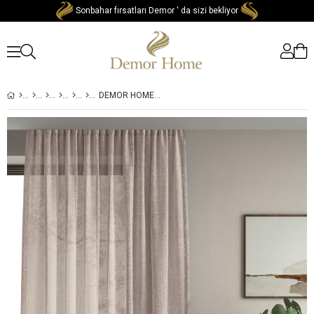
Sonbahar fırsatları Demor ' da sizi bekliyor
DEMOR HOME KETEN GÖRÜNÜMLÜ HASIR RENGI HER ODAYA UYGUN YÜKSEK KALITE ÜTÜ İSTEMEZ EN ÇOK SATILAN TÜL PERDE EKSTRAFOR BÜZGÜLÜ