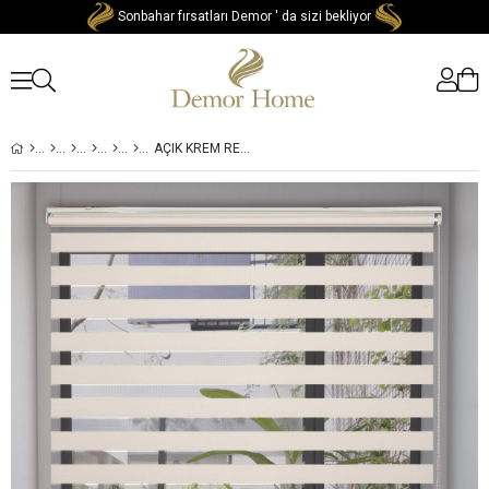
Sonbahar fırsatları Demor ' da sizi bekliyor
AÇIK KREM RENGI YÜKSEK KALITE BAMBU ZEBRA, MEKANIZE PERDE